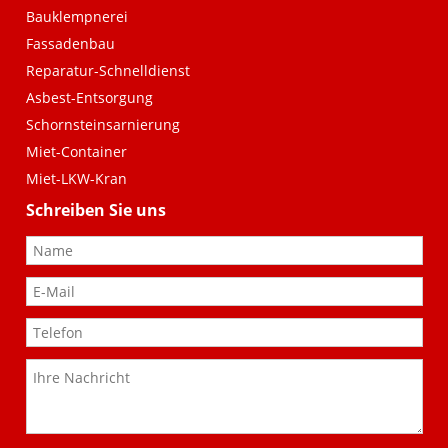
Bauklempnerei
Salzwedel/Altmark
Fassadenbau
Lessingstr. 10
Reparatur-Schnelldienst
29378 Wittingen
Asbest-Entsorgung
(05831) 86 82
Schornsteinsarnierung
(05831) 75 84
Miet-Container
info@zschumme-dach.de
Miet-LKW-Kran
Schreiben Sie uns