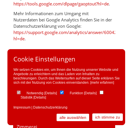
https://tools.google.com/dlpage/gaoptout?hl=de
.
Mehr Informationen zum Umgang mit
Nutzerdaten bei Google Analytics finden Sie in der
Datenschutzerklärung von Google:
https://support.google.com/analytics/answer/6004245?
hl=de
.
Cookie Einstellungen
Unsere Leistungen
Wir setzen Cookies ein, um Ihnen die Nutzung unserer Website und
Angebote zu erleichtern und das Laden von Inhalten zu
Bedachungen
beschleunigen. Durch das Weitersurfen auf dieser Seite erklären Sie
sich mit der Nutzung von Cookies einverstanden.
[mehr erfahren]
Bauglaserei
Notwendig
[
Details
]
Funktion
[
Details
]
Statistik
[
Details
]
Bauklempnerei
Impressum
|
Datenschutzerklärung
Fassadenbau
ich stimme zu
alle auswählen
Zimmerei