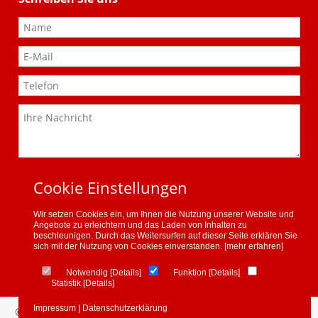
Ich erkläre mich mit der Datenschutzerklärung
Cookie Einstellungen
einverstanden.
Wir setzen Cookies ein, um Ihnen die Nutzung unserer Website und
Angebote zu erleichtern und das Laden von Inhalten zu
Was ist die Summe aus 9 und 4?
beschleunigen. Durch das Weitersurfen auf dieser Seite erklären Sie
sich mit der Nutzung von Cookies einverstanden.
[mehr erfahren]
Absenden
Notwendig
[
Details
]
Funktion
[
Details
]
Statistik
[
Details
]
Mitglied
Impressum
|
Datenschutzerklärung
©2026 Zschumme GmbH & Co. KG | Webdesign:
Korth
Wir sind Mitglied im Baugewerbeverband Niedersachsen und